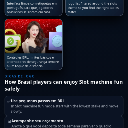
Interface limpa com etiquetas em
Jogo list filtered around the slots
português para que jogadores
theme so you find the right tables
brasileiros se sintam em casa.
faster.
Controles BRL, limites básicos e
alternadores de segurança sempre
a um toque de distância.
DICAS DE JOGO
How Brasil players can enjoy Slot machine fun
safely
Use pequenos passos em BRL.
✅
In Slot machine fun mode start with the lowest stake and move
slowly.
Acompanhe seu orçamento.
📊
Anote o que você deposita toda semana para ver o quadro