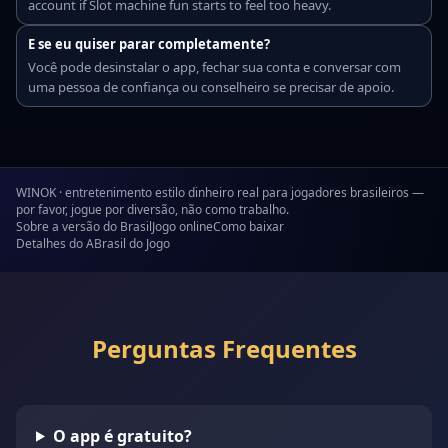
account if Slot machine fun starts to feel too heavy.
E se eu quiser parar completamente?
Você pode desinstalar o app, fechar sua conta e conversar com
uma pessoa de confiança ou conselheiro se precisar de apoio.
WINOK · entretenimento estilo dinheiro real para jogadores brasileiros —
por favor, jogue por diversão, não como trabalho.
Sobre a versão do Brasil
Jogo online
Como baixar
Detalhes do ABrasil do Jogo
Perguntas Frequentes
O app é gratuito?