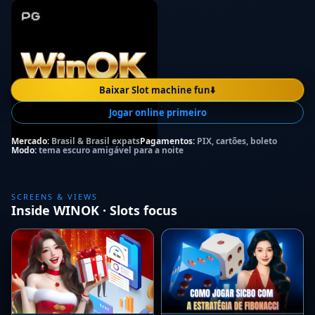
Baixar Slot machine fun
⬇️
Jogar online primeiro
Mercado:
Brasil & Brasil expats
Pagamentos:
PIX, cartões, boleto
Modo:
tema escuro amigável para a noite
SCREENS & VIEWS
Inside WINOK · Slots focus